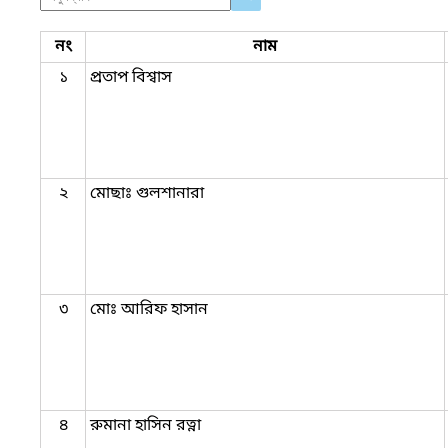
নং
নাম
১
প্রতাপ বিশ্বাস
২
মোছাঃ গুলশানারা
৩
মোঃ আরিফ হাসান
৪
রুমানা হাসিন রত্না