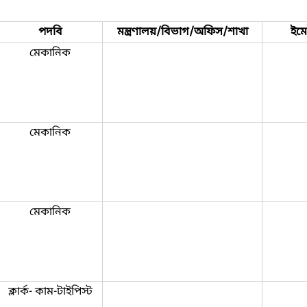
পদবি
মন্ত্রণালয়/বিভাগ/অফিস/শাখা
ইম
মেকানিক
মেকানিক
মেকানিক
ক্লার্ক- কাম-টাইপিস্ট