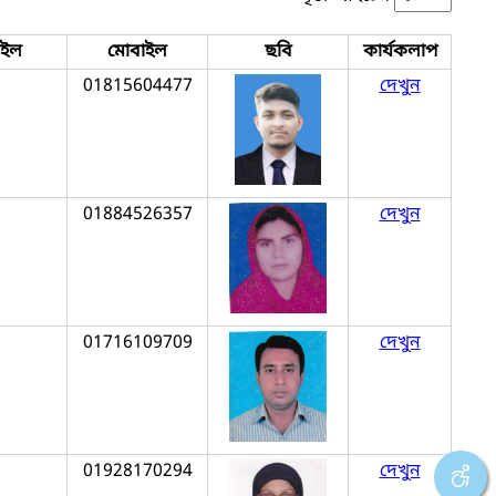
েইল
মোবাইল
ছবি
কার্যকলাপ
01815604477
দেখুন
01884526357
দেখুন
01716109709
দেখুন
01928170294
দেখুন